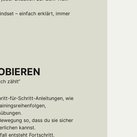
ndset – einfach erklärt, immer 
OBIEREN
ich zählt“
tt-für-Schritt-Anleitungen, wie 
ainingsreihenfolgen, 
übungen.

Bewegung so, dass du sie sicher 
rlichen kannst.

all entsteht Fortschritt.