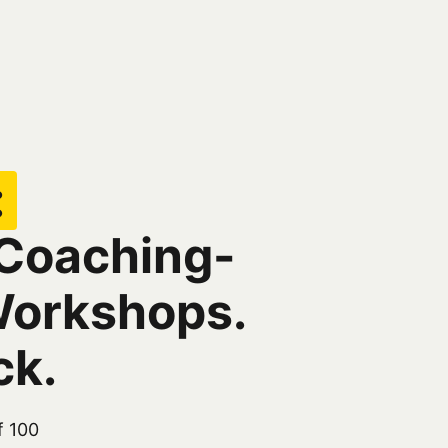
:
 Coaching-
orkshops. 
ck.
 100 