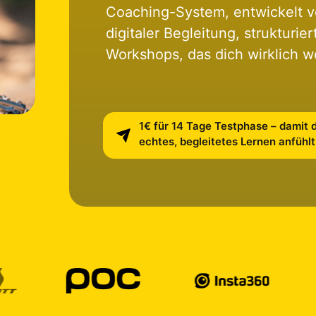
Coaching-System, entwickelt vo
digitaler Begleitung, strukturie
Workshops, das dich wirklich we
1€ für 14 Tage Testphase – damit d
echtes, begleitetes Lernen anfühlt