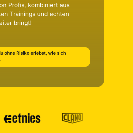
n Profis, kombiniert aus 
rten Trainings und echten 
iter bringt!
u ohne Risiko erlebst, wie sich
.